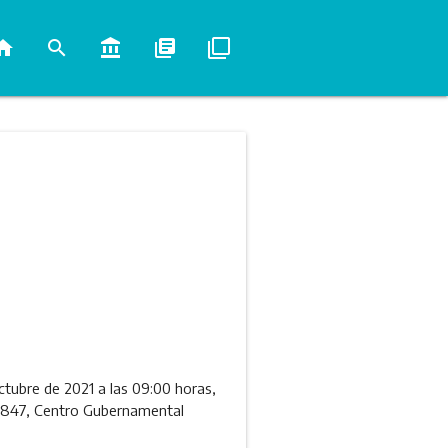
ome
search
account_balance
library_books
filter_none
octubre de 2021 a las 09:00 horas,
1 N° 847, Centro Gubernamental