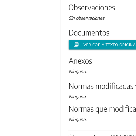
Observaciones
Sin observaciones.
Documentos
picture_as_pdf
VER COPIA TEXTO ORIGINA
Anexos
Ninguno.
Normas modificadas 
Ninguna.
Normas que modifica
Ninguna.