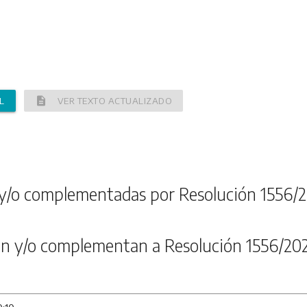
description
L
VER TEXTO ACTUALIZADO
y/o complementadas por Resolución 1556/2
n y/o complementan a Resolución 1556/20