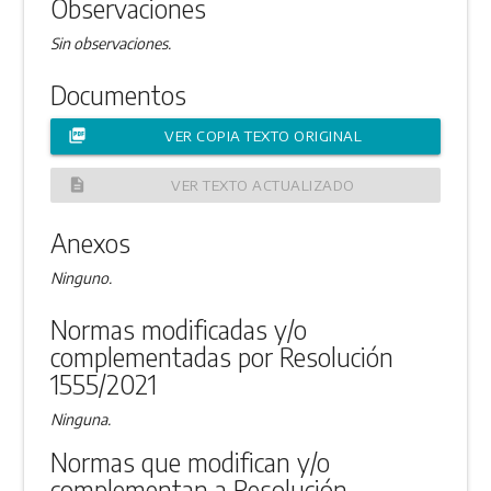
Observaciones
Sin observaciones.
Documentos
picture_as_pdf
VER COPIA TEXTO ORIGINAL
description
VER TEXTO ACTUALIZADO
Anexos
Ninguno.
Normas modificadas y/o
complementadas por Resolución
1555/2021
Ninguna.
Normas que modifican y/o
complementan a Resolución