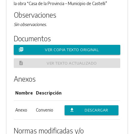
la obra “Casa de la Provincia – Municipio de Castelli”
Observaciones
Sin observaciones.
Documentos
picture_as_pdf
VER COPIA TEXTO ORIGINAL
description
VER TEXTO ACTUALIZADO
Anexos
Nombre
Descripción
Anexo
Convenio
file_download
DESCARGAR
ANEXO
Normas modificadas y/o