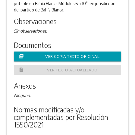
potable en Bahía Blanca Módulos 6 a 10”, en jurisdicción
del partido de Bahía Blanca.
Observaciones
Sin observaciones.
Documentos
picture_as_pdf
VER COPIA TEXTO ORIGINAL
description
VER TEXTO ACTUALIZADO
Anexos
Ninguno.
Normas modificadas y/o
complementadas por Resolución
1550/2021