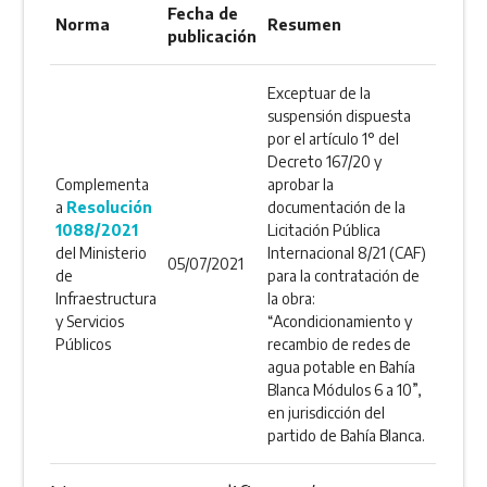
Fecha de
Norma
Resumen
publicación
Exceptuar de la
suspensión dispuesta
por el artículo 1° del
Decreto 167/20 y
Complementa
aprobar la
a
Resolución
documentación de la
1088/2021
Licitación Pública
del Ministerio
Internacional 8/21 (CAF)
05/07/2021
de
para la contratación de
Infraestructura
la obra:
y Servicios
“Acondicionamiento y
Públicos
recambio de redes de
agua potable en Bahía
Blanca Módulos 6 a 10”,
en jurisdicción del
partido de Bahía Blanca.