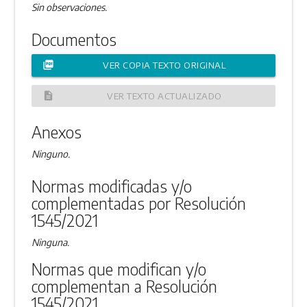
Sin observaciones.
Documentos
picture_as_pdf
VER COPIA TEXTO ORIGINAL
description
VER TEXTO ACTUALIZADO
Anexos
Ninguno.
Normas modificadas y/o
complementadas por Resolución
1545/2021
Ninguna.
Normas que modifican y/o
complementan a Resolución
1545/2021