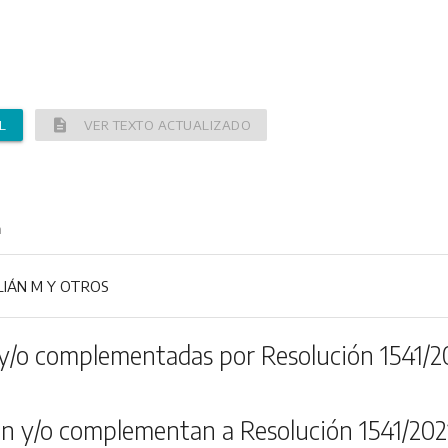
description
L
VER TEXTO ACTUALIZADO
n
LIÁN M Y OTROS
y/o complementadas por Resolución 1541/2
n y/o complementan a Resolución 1541/202