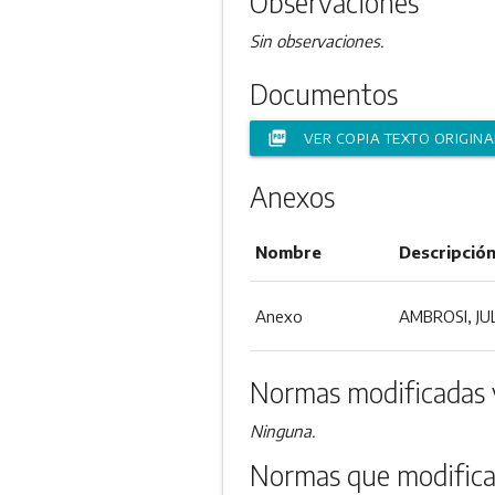
Observaciones
Sin observaciones.
Documentos
picture_as_pdf
VER COPIA TEXTO ORIGINA
Anexos
Nombre
Descripció
Anexo
AMBROSI, JU
Normas modificadas 
Ninguna.
Normas que modifica