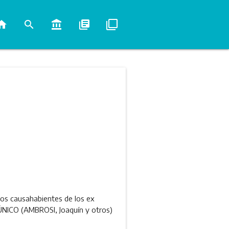
ome
search
account_balance
library_books
filter_none
 los causahabientes de los ex
 ÚNICO (AMBROSI, Joaquín y otros)