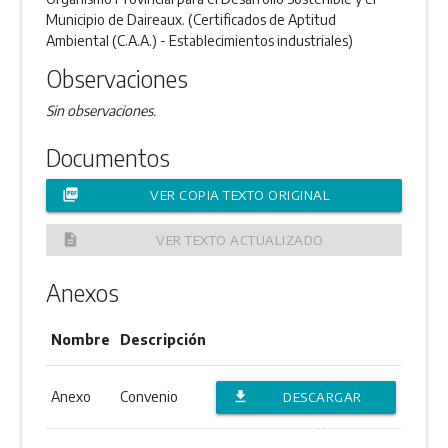
Municipio de Daireaux. (Certificados de Aptitud
Ambiental (C.A.A.) - Establecimientos industriales)
Observaciones
Sin observaciones.
Documentos
picture_as_pdf
VER COPIA TEXTO ORIGINAL
description
VER TEXTO ACTUALIZADO
Anexos
Nombre
Descripción
Anexo
Convenio
file_download
DESCARGAR
ANEXO