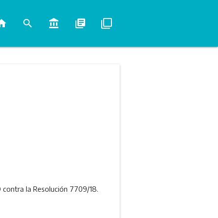
ome
search
account_balance
library_books
filter_none
O contra la Resolución 7709/18.