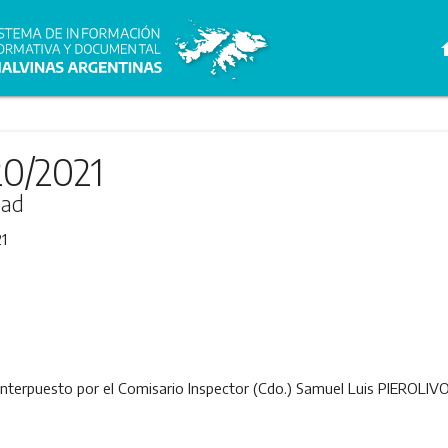
h
20/2021
dad
1
interpuesto por el Comisario Inspector (Cdo.) Samuel Luis PIEROLIV