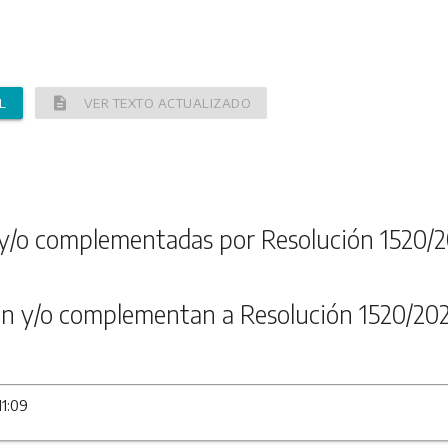
description
L
VER TEXTO ACTUALIZADO
y/o complementadas por Resolución 1520/2
n y/o complementan a Resolución 1520/20
11:09