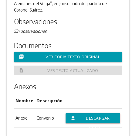
Alemanes del Volga”, en jurisdicción del partido de
Coronel Suárez.
Observaciones
Sin observaciones.
Documentos
picture_as_pdf
VER COPIA TEXTO ORIGINAL
description
VER TEXTO ACTUALIZADO
Anexos
Nombre
Descripción
Anexo
Convenio
file_download
DESCARGAR
ANEXO