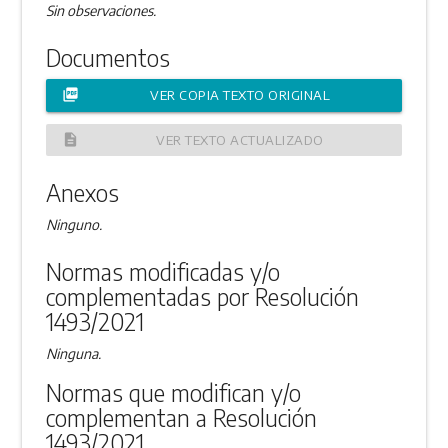
Sin observaciones.
Documentos
picture_as_pdf
VER COPIA TEXTO ORIGINAL
description
VER TEXTO ACTUALIZADO
Anexos
Ninguno.
Normas modificadas y/o
complementadas por Resolución
1493/2021
Ninguna.
Normas que modifican y/o
complementan a Resolución
1493/2021