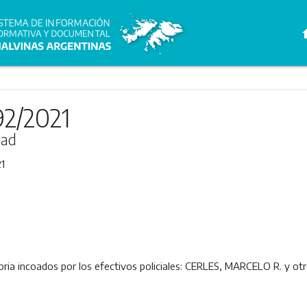
h
92/2021
dad
1
ria incoados por los efectivos policiales: CERLES, MARCELO R. y otr