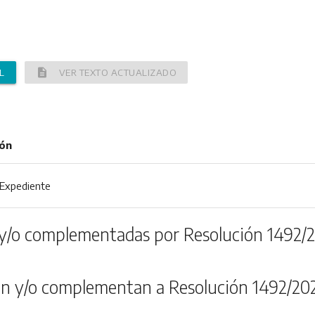
description
L
VER TEXTO ACTUALIZADO
ión
- Expediente
y/o complementadas por Resolución 1492/
n y/o complementan a Resolución 1492/20