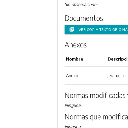
Sin observaciones.
Documentos
picture_as_pdf
VER COPIA TEXTO ORIGINA
Anexos
Nombre
Descripc
Anexo
Jerarquía 
Normas modificadas 
Ninguna.
Normas que modifica
Ninguna.