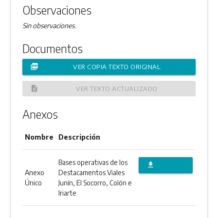
Observaciones
Sin observaciones.
Documentos
picture_as_pdf
VER COPIA TEXTO ORIGINAL
description
VER TEXTO ACTUALIZADO
Anexos
Nombre
Descripción
Bases operativas de los
file_download
Anexo
Destacamentos Viales
DESCARGAR
Único
Junín, El Socorro, Colón e
Iriarte
ANEXO