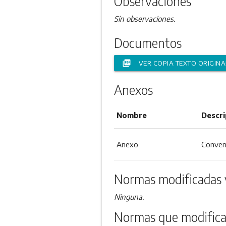
Observaciones
Sin observaciones.
Documentos
picture_as_pdf
VER COPIA TEXTO ORIGINA
Anexos
Nombre
Descri
Anexo
Conven
Normas modificadas 
Ninguna.
Normas que modifica