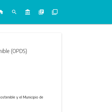
ome
search
account_balance
library_books
filter_none
enible (OPDS)
ostenible y el Municipio de