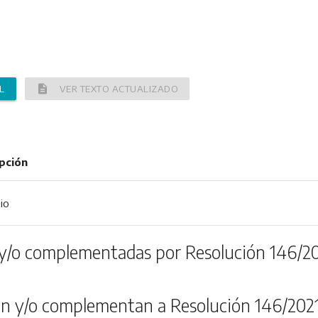
description
L
VER TEXTO ACTUALIZADO
pción
io
y/o complementadas por Resolución 146/2
n y/o complementan a Resolución 146/202