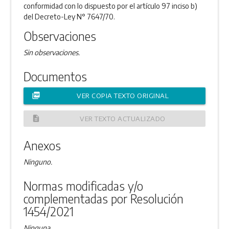
conformidad con lo dispuesto por el artículo 97 inciso b)
del Decreto-Ley N° 7647/70.
Observaciones
Sin observaciones.
Documentos
picture_as_pdf
VER COPIA TEXTO ORIGINAL
description
VER TEXTO ACTUALIZADO
Anexos
Ninguno.
Normas modificadas y/o
complementadas por Resolución
1454/2021
Ninguna.