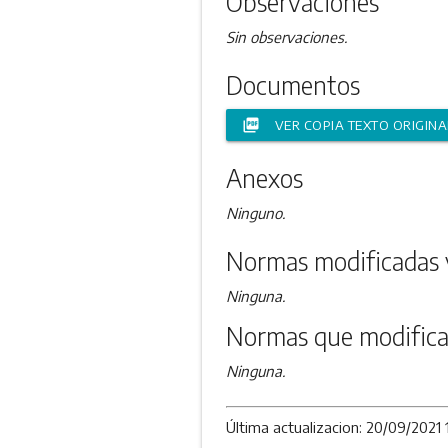
Observaciones
Sin observaciones.
Documentos
picture_as_pdf
VER COPIA TEXTO ORIGINA
Anexos
Ninguno.
Normas modificadas 
Ninguna.
Normas que modifica
Ninguna.
Última actualizacion: 20/09/2021 