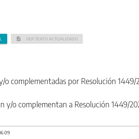
description
L
VER TEXTO ACTUALIZADO
y/o complementadas por Resolución 1449/
n y/o complementan a Resolución 1449/20
16:09