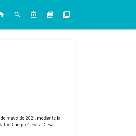
ome
search
account_balance
library_books
filter_none
4 de mayo de 2021, mediante la
calafón Cuerpo General Cesar