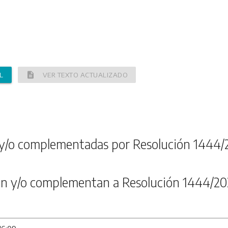
description
L
VER TEXTO ACTUALIZADO
y/o complementadas por Resolución 1444/
n y/o complementan a Resolución 1444/20