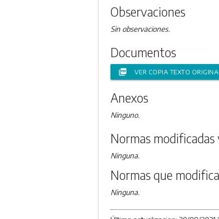
Observaciones
Sin observaciones.
Documentos
picture_as_pdf
VER COPIA TEXTO ORIGINA
Anexos
Ninguno.
Normas modificadas 
Ninguna.
Normas que modifica
Ninguna.