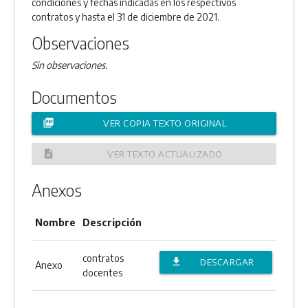
condiciones y fechas indicadas en los respectivos
contratos y hasta el 31 de diciembre de 2021.
Observaciones
Sin observaciones.
Documentos
picture_as_pdf
VER COPIA TEXTO ORIGINAL
description
VER TEXTO ACTUALIZADO
Anexos
Nombre
Descripción
contratos
file_download
DESCARGAR
Anexo
docentes
ANEXO