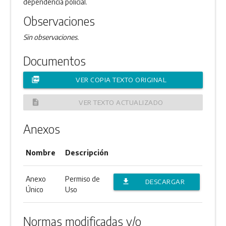
dependencia policial.
Observaciones
Sin observaciones.
Documentos
picture_as_pdf
VER COPIA TEXTO ORIGINAL
description
VER TEXTO ACTUALIZADO
Anexos
Nombre
Descripción
Anexo
Permiso de
file_download
DESCARGAR
Único
Uso
ANEXO
Normas modificadas y/o