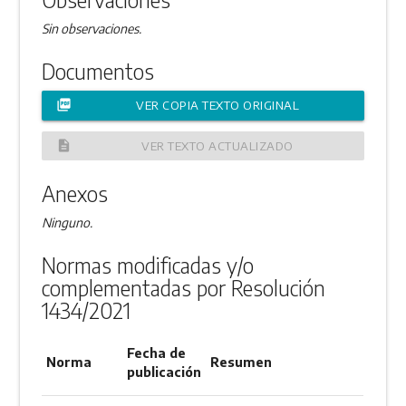
Sin observaciones.
Documentos
picture_as_pdf
VER COPIA TEXTO ORIGINAL
description
VER TEXTO ACTUALIZADO
Anexos
Ninguno.
Normas modificadas y/o
complementadas por Resolución
1434/2021
Fecha de
Norma
Resumen
publicación