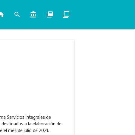
ome
search
account_balance
library_books
filter_none
ma Servicios Integrales de
s destinados a la elaboración de
el mes de julio de 2021.