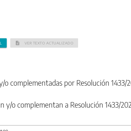
description
L
VER TEXTO ACTUALIZADO
y/o complementadas por Resolución 1433/2
n y/o complementan a Resolución 1433/20