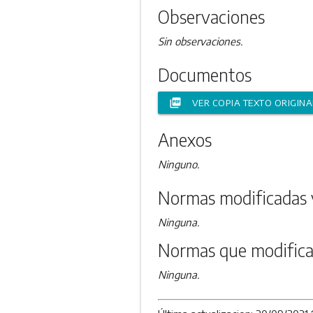
Observaciones
Sin observaciones.
Documentos
picture_as_pdf
VER COPIA TEXTO ORIGINA
Anexos
Ninguno.
Normas modificadas 
Ninguna.
Normas que modifica
Ninguna.