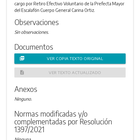
cargo por Retiro Efectivo Voluntario de la Prefecta Mayor
del Escalafón Cuerpo General Carina Ortiz.
Observaciones
Sin observaciones.
Documentos
picture_as_pdf
VER COPIA TEXTO ORIGINAL
description
VER TEXTO ACTUALIZADO
Anexos
Ninguno.
Normas modificadas y/o
complementadas por Resolución
1397/2021
Ninguna.