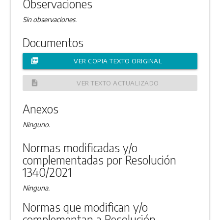
Observaciones
Sin observaciones.
Documentos
picture_as_pdf
VER COPIA TEXTO ORIGINAL
description
VER TEXTO ACTUALIZADO
Anexos
Ninguno.
Normas modificadas y/o
complementadas por Resolución
1340/2021
Ninguna.
Normas que modifican y/o
complementan a Resolución