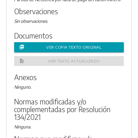
Observaciones
Sin observaciones.
Documentos
picture_as_pdf
VER COPIA TEXTO ORIGINAL
description
VER TEXTO ACTUALIZADO
Anexos
Ninguno.
Normas modificadas y/o
complementadas por Resolución
134/2021
Ninguna.