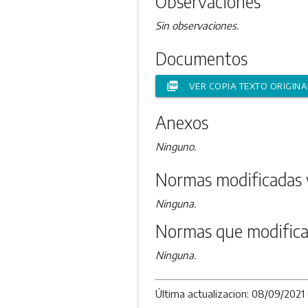
Observaciones
Sin observaciones.
Documentos
picture_as_pdf
VER COPIA TEXTO ORIGINA
Anexos
Ninguno.
Normas modificadas 
Ninguna.
Normas que modifica
Ninguna.
Última actualizacion: 08/09/2021