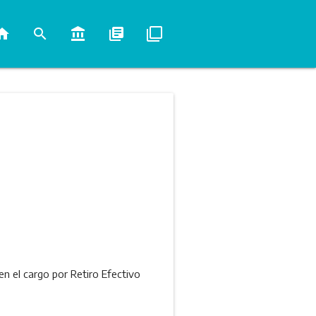
ome
search
account_balance
library_books
filter_none
en el cargo por Retiro Efectivo