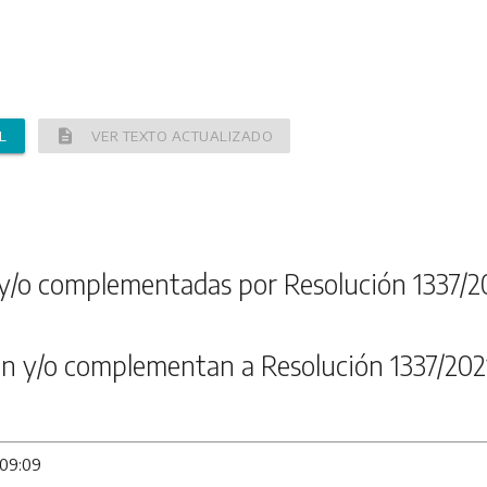
description
L
VER TEXTO ACTUALIZADO
y/o complementadas por Resolución 1337/2
n y/o complementan a Resolución 1337/202
 09:09