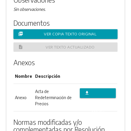
Sin observaciones.
Documentos
picture_as_pdf
VER COPIA TEXTO ORIGINAL
description
VER TEXTO ACTUALIZADO
Anexos
Nombre
Descripción
Acta de
file_download
Anexo
Redeterminación de
DESCARGAR
Precios
ANEXO
Normas modificadas y/o
complementadas por Resolución