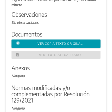
minero.
Observaciones
Sin observaciones.
Documentos
picture_as_pdf
VER COPIA TEXTO ORIGINAL
description
VER TEXTO ACTUALIZADO
Anexos
Ninguno.
Normas modificadas y/o
complementadas por Resolución
129/2021
Ninguna.