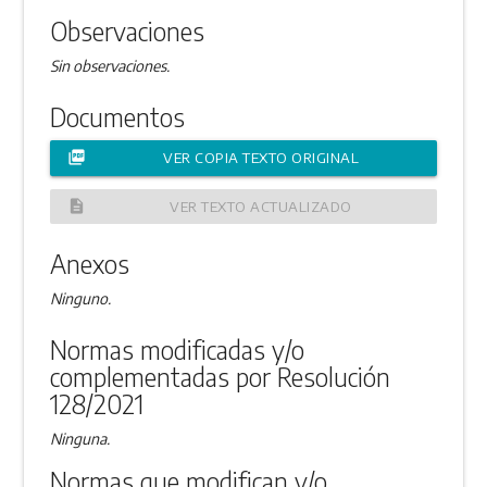
Observaciones
Sin observaciones.
Documentos
picture_as_pdf
VER COPIA TEXTO ORIGINAL
description
VER TEXTO ACTUALIZADO
Anexos
Ninguno.
Normas modificadas y/o
complementadas por Resolución
128/2021
Ninguna.
Normas que modifican y/o