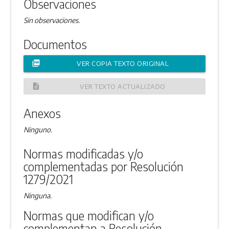
Observaciones
Sin observaciones.
Documentos
picture_as_pdf
VER COPIA TEXTO ORIGINAL
description
VER TEXTO ACTUALIZADO
Anexos
Ninguno.
Normas modificadas y/o
complementadas por Resolución
1279/2021
Ninguna.
Normas que modifican y/o
complementan a Resolución