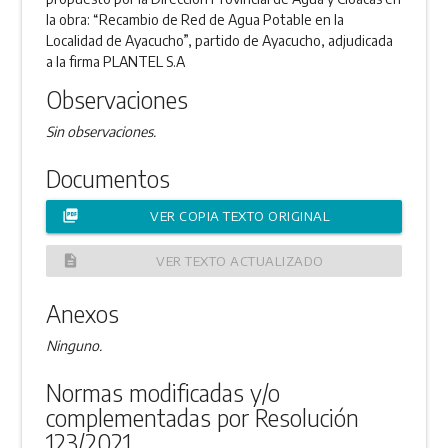
la obra: “Recambio de Red de Agua Potable en la
Localidad de Ayacucho”, partido de Ayacucho, adjudicada
a la firma PLANTEL S.A
Observaciones
Sin observaciones.
Documentos
picture_as_pdf
VER COPIA TEXTO ORIGINAL
description
VER TEXTO ACTUALIZADO
Anexos
Ninguno.
Normas modificadas y/o
complementadas por Resolución
123/2021