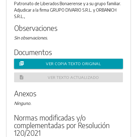
Patronato de Liberados Bonaerense y a su grupo familiar.
Adjudicar a la firma GRUPO DIVARIO S.R.L. y ORBANICH
S.R.L.,
Observaciones
Sin observaciones.
Documentos
picture_as_pdf
VER COPIA TEXTO ORIGINAL
description
VER TEXTO ACTUALIZADO
Anexos
Ninguno.
Normas modificadas y/o
complementadas por Resolución
120/2021