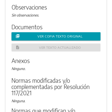
Observaciones
Sin observaciones.
Documentos
picture_as_pdf
VER COPIA TEXTO ORIGINAL
description
VER TEXTO ACTUALIZADO
Anexos
Ninguno.
Normas modificadas y/o
complementadas por Resolución
117/2021
Ninguna.
Normas que modifican y/o