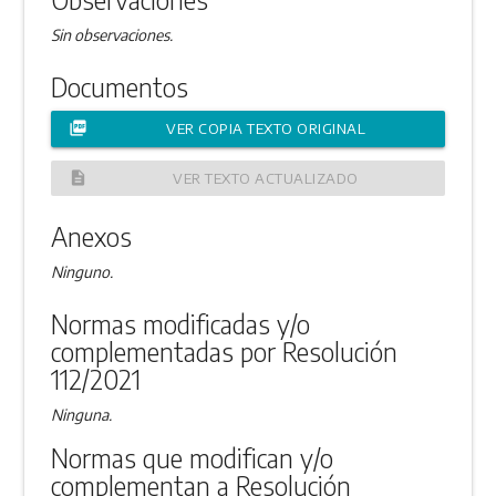
Sin observaciones.
Documentos
picture_as_pdf
VER COPIA TEXTO ORIGINAL
description
VER TEXTO ACTUALIZADO
Anexos
Ninguno.
Normas modificadas y/o
complementadas por Resolución
112/2021
Ninguna.
Normas que modifican y/o
complementan a Resolución