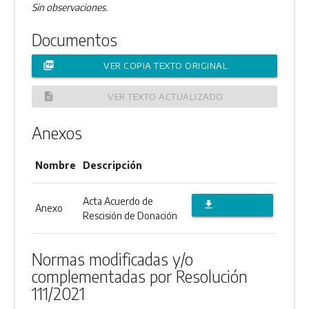
Sin observaciones.
Documentos
picture_as_pdf
VER COPIA TEXTO ORIGINAL
description
VER TEXTO ACTUALIZADO
Anexos
Nombre
Descripción
Acta Acuerdo de
file_download
Anexo
Rescisión de Donación
DESCARGAR
ANEXO
Normas modificadas y/o
complementadas por Resolución
111/2021