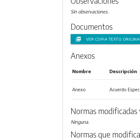
Observaciones
Sin observaciones.
Documentos
picture_as_pdf
VER COPIA TEXTO ORIGINA
Anexos
Nombre
Descripción
Anexo
Acuerdo Espec
Normas modificadas 
Ninguna.
Normas que modifica