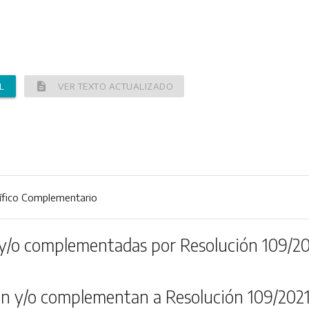
description
L
VER TEXTO ACTUALIZADO
ífico Complementario
y/o complementadas por Resolución 109/20
n y/o complementan a Resolución 109/202