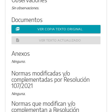
Sin observaciones.
Documentos
picture_as_pdf
VER COPIA TEXTO ORIGINAL
description
VER TEXTO ACTUALIZADO
Anexos
Ninguno.
Normas modificadas y/o
complementadas por Resolución
107/2021
Ninguna.
Normas que modifican y/o
complementan a Resolución