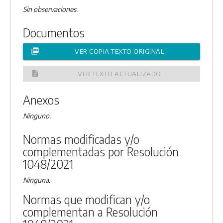
Sin observaciones.
Documentos
picture_as_pdf
VER COPIA TEXTO ORIGINAL
description
VER TEXTO ACTUALIZADO
Anexos
Ninguno.
Normas modificadas y/o
complementadas por Resolución
1048/2021
Ninguna.
Normas que modifican y/o
complementan a Resolución