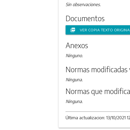
Sin observaciones.
Documentos
picture_as_pdf
VER COPIA TEXTO ORIGINA
Anexos
Ninguno.
Normas modificadas 
Ninguna.
Normas que modifica
Ninguna.
Última actualizacion: 13/10/2021 12