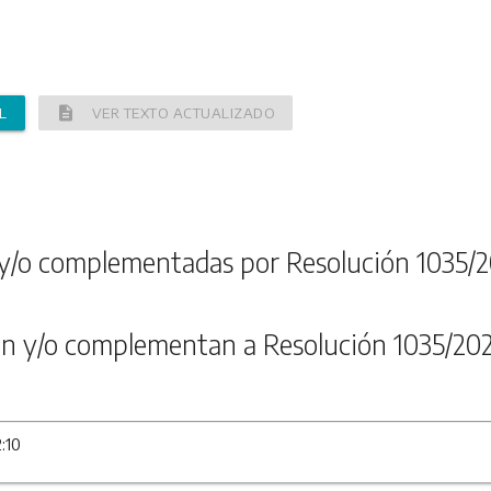
description
L
VER TEXTO ACTUALIZADO
y/o complementadas por Resolución 1035/2
n y/o complementan a Resolución 1035/20
:10