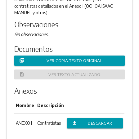
contratistas detallados en el Anexo I (OCHOA ISAAC
MANUEL y otros)
Observaciones
Sin observaciones.
Documentos
picture_as_pdf
VER COPIA TEXTO ORIGINAL
description
VER TEXTO ACTUALIZADO
Anexos
Nombre
Descripción
ANEXO I
Contratistas
file_download
DESCARGAR
ANEXO