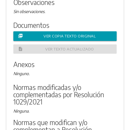
Observaciones
Sin observaciones.
Documentos
picture_as_pdf
VER COPIA TEXTO ORIGINAL
description
VER TEXTO ACTUALIZADO
Anexos
Ninguno.
Normas modificadas y/o
complementadas por Resolución
1029/2021
Ninguna.
Normas que modifican y/o
complementan a Resolución