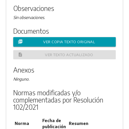
Observaciones
Sin observaciones.
Documentos
picture_as_pdf
VER COPIA TEXTO ORIGINAL
description
VER TEXTO ACTUALIZADO
Anexos
Ninguno.
Normas modificadas y/o
complementadas por Resolución
102/2021
Fecha de
Norma
Resumen
publicación