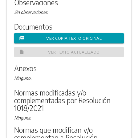
Observaciones
Sin observaciones.
Documentos
picture_as_pdf
VER COPIA TEXTO ORIGINAL
description
VER TEXTO ACTUALIZADO
Anexos
Ninguno.
Normas modificadas y/o
complementadas por Resolución
1018/2021
Ninguna.
Normas que modifican y/o
complementan a Resolución