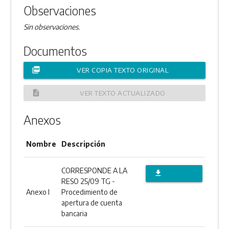
Observaciones
Sin observaciones.
Documentos
picture_as_pdf
VER COPIA TEXTO ORIGINAL
description
VER TEXTO ACTUALIZADO
Anexos
Nombre
Descripción
CORRESPONDE A LA
file_download
RESO 25/09 TG -
DESCARGAR
Anexo I
Procedimiento de
apertura de cuenta
ANEXO
bancaria