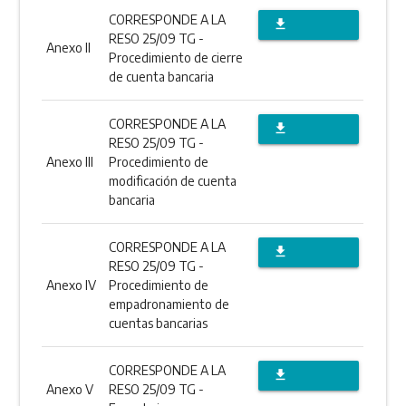
CORRESPONDE A LA
file_download
RESO 25/09 TG -
Anexo II
DESCARGAR
Procedimiento de cierre
de cuenta bancaria
ANEXO
CORRESPONDE A LA
file_download
RESO 25/09 TG -
DESCARGAR
Anexo III
Procedimiento de
modificación de cuenta
ANEXO
bancaria
CORRESPONDE A LA
file_download
RESO 25/09 TG -
DESCARGAR
Anexo IV
Procedimiento de
empadronamiento de
ANEXO
cuentas bancarias
CORRESPONDE A LA
file_download
Anexo V
RESO 25/09 TG -
DESCARGAR