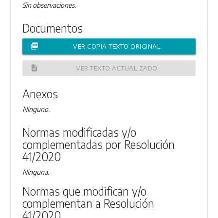
Sin observaciones.
Documentos
picture_as_pdf
VER COPIA TEXTO ORIGINAL
description
VER TEXTO ACTUALIZADO
Anexos
Ninguno.
Normas modificadas y/o
complementadas por Resolución
41/2020
Ninguna.
Normas que modifican y/o
complementan a Resolución
41/2020