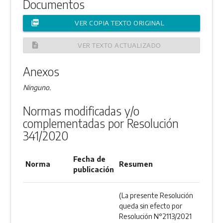
Documentos
picture_as_pdf
VER COPIA TEXTO ORIGINAL
description
VER TEXTO ACTUALIZADO
Anexos
Ninguno.
Normas modificadas y/o
complementadas por Resolución
341/2020
Fecha de
Norma
Resumen
publicación
(La presente Resolución
queda sin efecto por
Resolución N°2113/2021