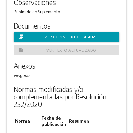
Observaciones
Publicado en Suplemento
Documentos
picture_as_pdf
VER COPIA TEXTO ORIGINAL
description
VER TEXTO ACTUALIZADO
Anexos
Ninguno.
Normas modificadas y/o
complementadas por Resolución
252/2020
Fecha de
Norma
Resumen
publicación