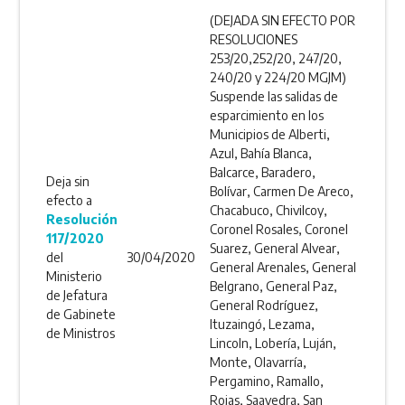
(DEJADA SIN EFECTO POR
RESOLUCIONES
253/20,252/20, 247/20,
240/20 y 224/20 MGJM)
Suspende las salidas de
esparcimiento en los
Municipios de Alberti,
Azul, Bahía Blanca,
Balcarce, Baradero,
Deja sin
Bolívar, Carmen De Areco,
efecto a
Chacabuco, Chivilcoy,
Resolución
Coronel Rosales, Coronel
117/2020
Suarez, General Alvear,
del
30/04/2020
General Arenales, General
Ministerio
Belgrano, General Paz,
de Jefatura
General Rodríguez,
de Gabinete
Ituzaingó, Lezama,
de Ministros
Lincoln, Lobería, Luján,
Monte, Olavarría,
Pergamino, Ramallo,
Rojas, Saavedra, San