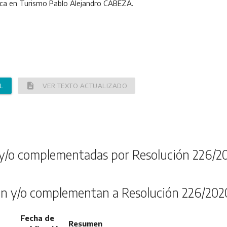
gica en Turismo Pablo Alejandro CABEZA.
description
L
VER TEXTO ACTUALIZADO
y/o complementadas por Resolución 226/2
n y/o complementan a Resolución 226/202
Fecha de
Resumen