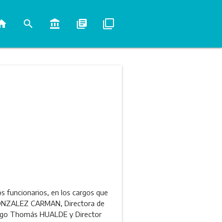
ome
search
account_balance
library_books
filter_none
s funcionarios, en los cargos que
a GONZALEZ CARMAN, Directora de
iego Thomás HUALDE y Director