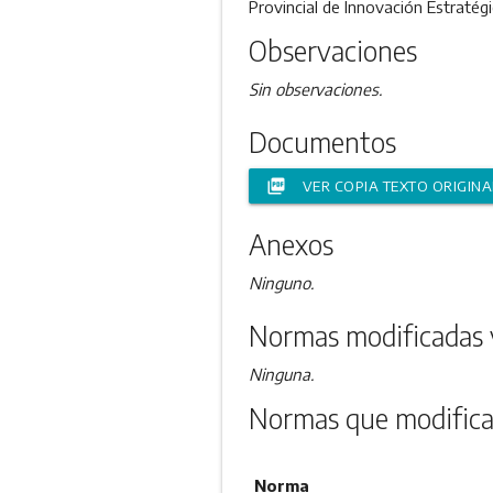
Provincial de Innovación Estraté
Observaciones
Sin observaciones.
Documentos
picture_as_pdf
VER COPIA TEXTO ORIGINA
Anexos
Ninguno.
Normas modificadas 
Ninguna.
Normas que modifica
Norma