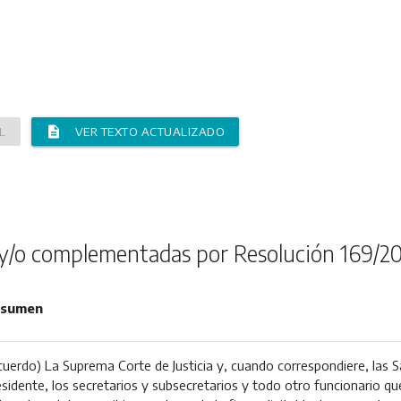
description
L
VER TEXTO ACTUALIZADO
y/o complementadas por Resolución 169/2
sumen
cuerdo) La Suprema Corte de Justicia y, cuando correspondiere, las Sa
esidente, los secretarios y subsecretarios y todo otro funcionario qu