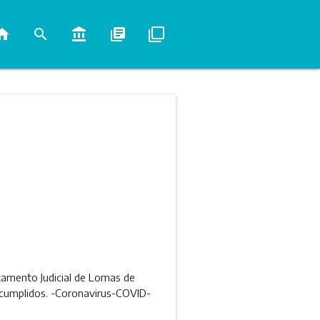
ome
search
account_balance
library_books
filter_none
rtamento Judicial de Lomas de
os cumplidos. -Coronavirus-COVID-