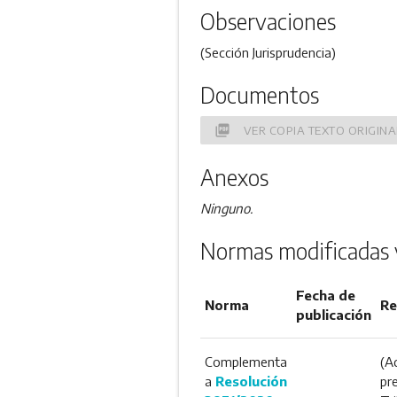
Observaciones
(Sección Jurisprudencia)
Documentos
picture_as_pdf
VER COPIA TEXTO ORIGINA
Anexos
Ninguno.
Normas modificadas 
Fecha de
Norma
Re
publicación
Complementa
(A
a
Resolución
pr