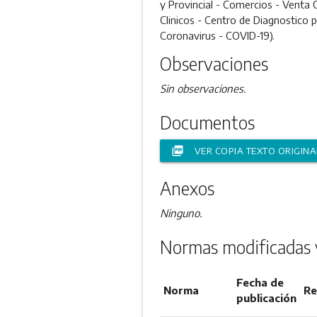
y Provincial - Comercios - Venta
Clinicos - Centro de Diagnostico 
Coronavirus - COVID-19).
Observaciones
Sin observaciones.
Documentos
picture_as_pdf
VER COPIA TEXTO ORIGINA
Anexos
Ninguno.
Normas modificadas 
Fecha de
Norma
Re
publicación