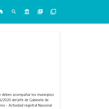
ome
search
account_balance
library_books
filter_none
e deben acompañar los municipios
24/2020 del Jefe de Gabinete de
os - Actividad registral Nacional