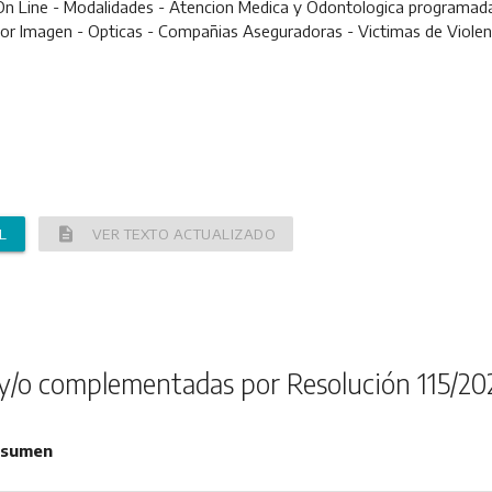
 On Line - Modalidades - Atencion Medica y Odontologica programada 
por Imagen - Opticas - Compañias Aseguradoras - Victimas de Violen
description
L
VER TEXTO ACTUALIZADO
y/o complementadas por Resolución 115/20
sumen