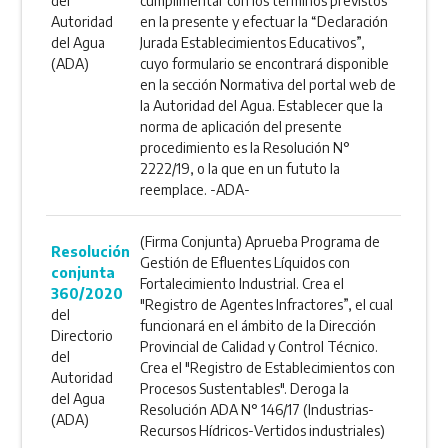
del
cumplimentar con los términos previstos
Autoridad
en la presente y efectuar la “Declaración
del Agua
Jurada Establecimientos Educativos”,
(ADA)
cuyo formulario se encontrará disponible
en la sección Normativa del portal web de
la Autoridad del Agua. Establecer que la
norma de aplicación del presente
procedimiento es la Resolución N°
2222/19, o la que en un fututo la
reemplace. -ADA-
(Firma Conjunta) Aprueba Programa de
Resolución
Gestión de Efluentes Líquidos con
conjunta
Fortalecimiento Industrial. Crea el
360/2020
"Registro de Agentes Infractores”, el cual
del
funcionará en el ámbito de la Dirección
Directorio
Provincial de Calidad y Control Técnico.
del
Crea el "Registro de Establecimientos con
Autoridad
Procesos Sustentables". Deroga la
del Agua
Resolución ADA N° 146/17 (Industrias-
(ADA)
Recursos Hídricos-Vertidos industriales)