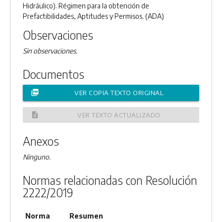
Hidráulico). Régimen para la obtención de
Prefactibilidades, Aptitudes y Permisos. (ADA)
Observaciones
Sin observaciones.
Documentos
picture_as_pdf
VER COPIA TEXTO ORIGINAL
description
VER TEXTO ACTUALIZADO
Anexos
Ninguno.
Normas relacionadas con Resolución
2222/2019
Norma
Resumen