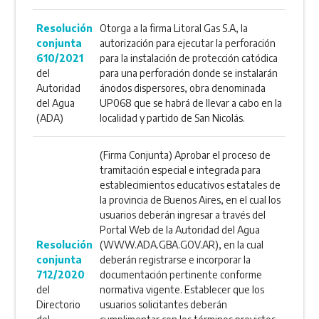
Resolución
Otorga a la firma Litoral Gas S.A, la
conjunta
autorización para ejecutar la perforación
610/2021
para la instalación de protección catódica
del
para una perforación donde se instalarán
Autoridad
ánodos dispersores, obra denominada
del Agua
UP068 que se habrá de llevar a cabo en la
(ADA)
localidad y partido de San Nicolás.
(Firma Conjunta) Aprobar el proceso de
tramitación especial e integrada para
establecimientos educativos estatales de
la provincia de Buenos Aires, en el cual los
usuarios deberán ingresar a través del
Portal Web de la Autoridad del Agua
Resolución
(WWW.ADA.GBA.GOV.AR), en la cual
conjunta
deberán registrarse e incorporar la
712/2020
documentación pertinente conforme
del
normativa vigente. Establecer que los
Directorio
usuarios solicitantes deberán