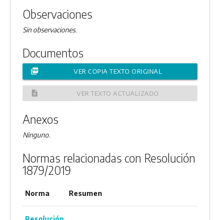
Observaciones
Sin observaciones.
Documentos
picture_as_pdf
VER COPIA TEXTO ORIGINAL
description
VER TEXTO ACTUALIZADO
Anexos
Ninguno.
Normas relacionadas con Resolución
1879/2019
Norma
Resumen
Resolución